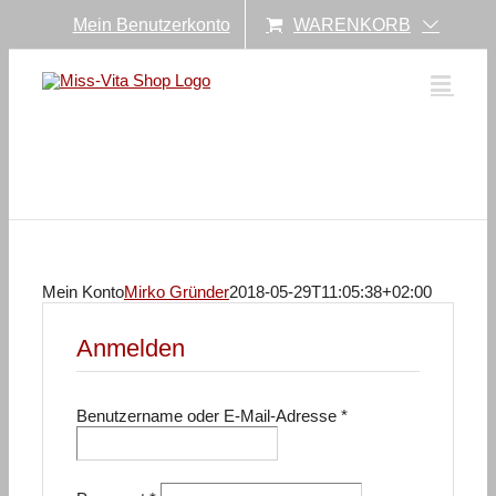
Zum
Mein Benutzerkonto
WARENKORB
Inhalt
springen
Mein Konto
Mirko Gründer
2018-05-29T11:05:38+02:00
Anmelden
Erforderlich
Benutzername oder E-Mail-Adresse
*
Erforderlich