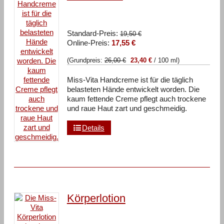
Ursprünglicher
Standard-Preis:
19,50
€
Aktueller
Preis
Online-Preis:
17,55
€
Preis
war:
(Grundpreis:
26,00
€
23,40
€
/
100
ml
)
ist:
19,50 €
17,55 €.
Miss-Vita Handcreme ist für die täglich
belasteten Hände entwickelt worden. Die
kaum fettende Creme pflegt auch trockene
und raue Haut zart und geschmeidig.
Details
Körperlotion