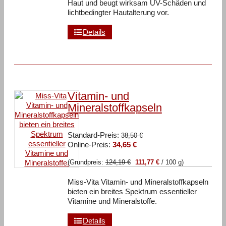
Haut und beugt wirksam UV-Schäden und
lichtbedingter Hautalterung vor.
Details
Vitamin- und
Mineralstoffkapseln
Ursprünglicher
Standard-Preis:
38,50
€
Aktueller
Preis
Online-Preis:
34,65
€
Preis
war:
(Grundpreis:
124,19
€
111,77
€
/
100
g
)
ist:
38,50 €
34,65 €.
Miss-Vita Vitamin- und Mineralstoffkapseln
bieten ein breites Spektrum essentieller
Vitamine und Mineralstoffe.
Details