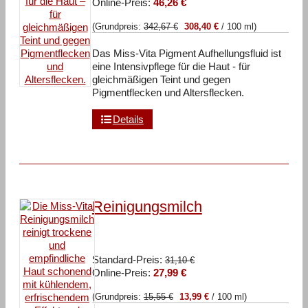
Aktueller
Preis
Online-Preis:
46,26
€
Preis
war:
(Grundpreis:
342,67
€
308,40
€
/
100
ml
)
ist:
51,40 €
46,26 €.
Das Miss-Vita Pigment Aufhellungsfluid ist
eine Intensivpflege für die Haut - für
gleichmäßigen Teint und gegen
Pigmentflecken und Altersflecken.
Details
Reinigungsmilch
Ursprünglicher
Standard-Preis:
31,10
€
Aktueller
Preis
Online-Preis:
27,99
€
Preis
war:
(Grundpreis:
15,55
€
13,99
€
/
100
ml
)
ist:
31,10 €