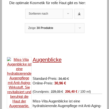
Die optimale Kosmetik für reife Haut gibt es hier:
Sortieren nach
Zeige
30 Produkte
Augenblicke
Ursprünglicher
Standard-Preis:
34,40
€
Aktueller
Preis
Online-Preis:
30,96
€
Preis
war:
(Grundpreis:
229,33
€
206,40
€
/
100
ml
)
ist:
34,40 €
30,96 €.
Miss-Vita Augenblicke ist eine
hydratisierende Augenpflege mit Anti-Aging-