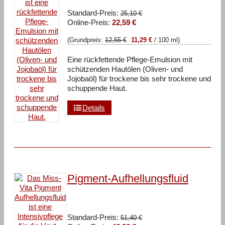
Ursprünglicher
Standard-Preis:
25,10
€
Aktueller
Preis
Online-Preis:
22,59
€
Preis
war:
(Grundpreis:
12,55
€
11,29
€
/
100
ml
)
ist:
25,10 €
22,59 €.
Eine rückfettende Pflege-Emulsion mit
schützenden Hautölen (Oliven- und
Jojobaöl) für trockene bis sehr trockene und
schuppende Haut.
Details
Pigment-Aufhellungsfluid
Ursprünglicher
Standard-Preis:
51,40
€