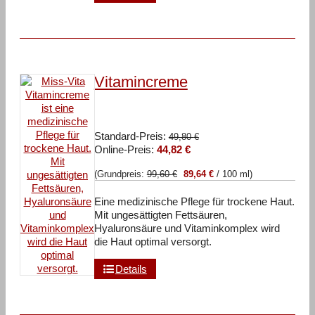
Vitamincreme
Ursprünglicher
Standard-Preis:
49,80
€
Aktueller
Preis
Online-Preis:
44,82
€
Preis
war:
(Grundpreis:
99,60
€
89,64
€
/
100
ml
)
ist:
49,80 €
44,82 €.
Eine medizinische Pflege für trockene Haut.
Mit ungesättigten Fettsäuren,
Hyaluronsäure und Vitaminkomplex wird
die Haut optimal versorgt.
Details