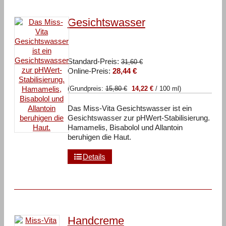
Gesichtswasser
Ursprünglicher
Standard-Preis:
31,60
€
Aktueller
Preis
Online-Preis:
28,44
€
Preis
war:
(Grundpreis:
15,80
€
14,22
€
/
100
ml
)
ist:
31,60 €
28,44 €.
Das Miss-Vita Gesichtswasser ist ein
Gesichtswasser zur pHWert-Stabilisierung.
Hamamelis, Bisabolol und Allantoin
beruhigen die Haut.
Details
Handcreme