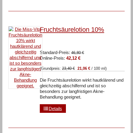
Fruchtsäurelotion 10%
Ursprünglicher
Standard-Preis:
46,80
€
Aktueller
Preis
Online-Preis:
42,12
€
Preis
war:
(Grundpreis:
23,40
€
21,06
€
/
100
ml
)
ist:
46,80 €
42,12 €.
Die Fruchtsäurelotion wirkt hautklärend und
gleichzeitig abschilfernd und ist so
besonders zur langfristigen Akne-
Behandlung geeignet.
Details