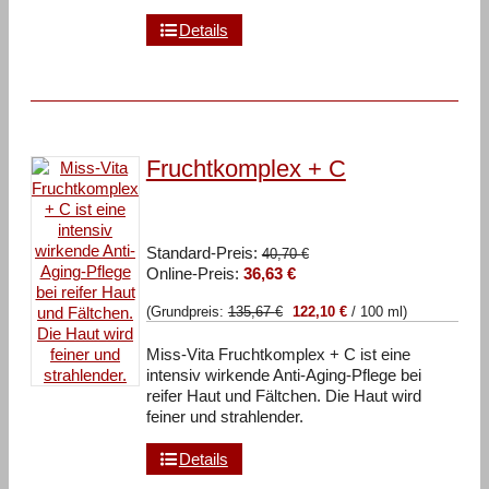
Details
Fruchtkomplex + C
Ursprünglicher
Standard-Preis:
40,70
€
Aktueller
Preis
Online-Preis:
36,63
€
Preis
war:
(Grundpreis:
135,67
€
122,10
€
/
100
ml
)
ist:
40,70 €
36,63 €.
Miss-Vita Fruchtkomplex + C ist eine
intensiv wirkende Anti-Aging-Pflege bei
reifer Haut und Fältchen. Die Haut wird
feiner und strahlender.
Details