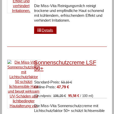
27,99 €.
Die Miss-Vita Reinigungsmilch reinigt
trockene und empfindliche Haut schonend
mit kühlendem, erfrischendem Effekt und
verhindert Irritationen.
Details
Sonnenschutzcreme LSF
50+
Ursprünglicher
Standard-Preis:
53,10
€
Aktueller
Preis
Online-Preis:
47,79
€
Preis
war:
(Grundpreis:
106,20
€
95,58
€
/
100
ml
)
ist:
53,10 €
47,79 €.
Die Miss-Vita Sonnenschutzcreme mit
Lichtschutzfaktor 50+ schützt lichtsensible