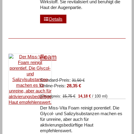
Wirkstoff. Sie revitalisiert und beruhigt die
Haut der Augenpartie.
Details
Foam
Ursprünglicher
Standard-Preis:
31,50
€
Aktueller
Preis
Online-Preis:
28,35
€
Preis
war:
(Grundpreis:
15,75
€
14,18
€
/
100
ml
)
ist:
31,50 €
28,35 €.
Der Miss-Vita Foam reinigt porentief. Die
Glycol- und Salizylsubstanzen machen es
für unreine, aber auch für
aktivierungsbedürftige Haut
empfehlenswert.